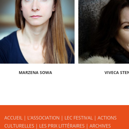
MARZENA SOWA
VIVECA STE
ACCUEIL
|
L’ASSOCIATION
|
LEC FESTIVAL
|
ACTIONS
CULTURELLES
|
LES PRIX LITTÉRAIRES
| ARCHIVES