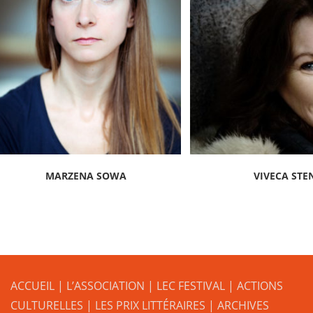
MARZENA SOWA
VIVECA STE
ACCUEIL
|
L’ASSOCIATION
|
LEC FESTIVAL
|
ACTIONS
CULTURELLES
|
LES PRIX LITTÉRAIRES
| ARCHIVES