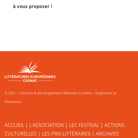
à vous proposer !
© 2021 – Création & développement Mathilde Combot – Graphisme et
illustration
ACCUEIL
|
L’ASSOCIATION
|
LEC FESTIVAL
|
ACTIONS
CULTURELLES
|
LES PRIX LITTÉRAIRES
| ARCHIVES