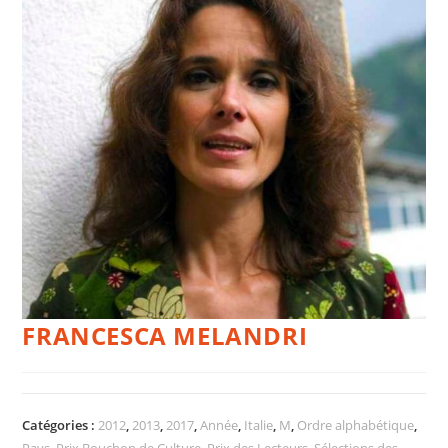
FRANCESCA MELANDRI
Catégories :
2012
,
2013
,
2017
,
Année
,
Italie
,
M
,
Ordre alphabétique
,