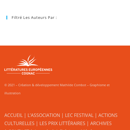
Filtré Les Auteurs Par :
© 2021 – Création & développement Mathilde Combot – Graphisme et
illustration
ACCUEIL
|
L’ASSOCIATION
|
LEC FESTIVAL
|
ACTIONS
CULTURELLES
|
LES PRIX LITTÉRAIRES
| ARCHIVES