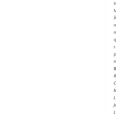
I
M
À
m
m
q
r
p
m
B
R
C
M
L
J
L