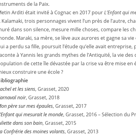
nstruments de la Paix.
etin Arditi était invité à Cognac en 2017 pour
L’Enfant qui m
 Kalamaki, trois personnages vivent l’un près de l’autre, ch
uré dans son silence, mesure mille choses, compare les chiff
onde. Maraki, sa mère, se lève aux aurores et gagne sa vie e
ui a perdu sa fille, poursuit l’étude qu’elle avait entrepris
aconte à Yannis les grands mythes de l’Antiquité, la vie des 
opulation de cette île dévastée par la crise va être mise en 
ieux construire une école ?
ibliographie
achel et les siens
, Grasset, 2020
arnaval noir
, Grasset, 2018
on père sur mes épaules
, Grasset, 2017
’Enfant qui mesurait le monde
, Grasset, 2016 – Sélection du P
uliette dans son bain
, Grasset, 2015
a Confrérie des moines volants
, Grasset, 2013