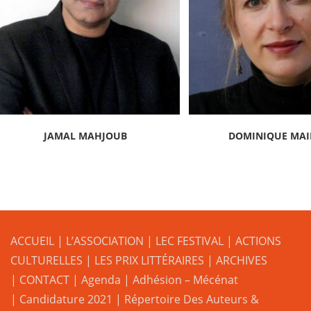
JAMAL MAHJOUB
DOMINIQUE MA
ACCUEIL
|
L’ASSOCIATION
|
LEC FESTIVAL
|
ACTIONS
CULTURELLES
|
LES PRIX LITTÉRAIRES
| ARCHIVES
| CONTACT
|
Agenda
|
Adhésion – Mécénat
|
Candidature 2021
|
Répertoire Des Auteurs &