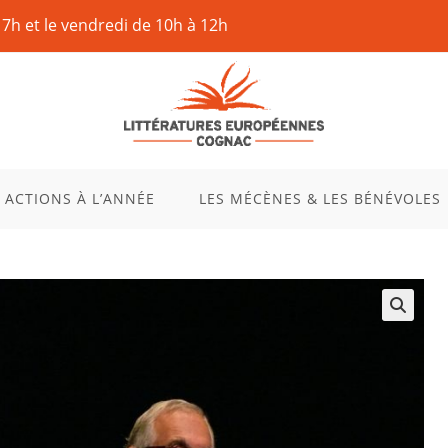
17h et le vendredi de 10h à 12h
 ACTIONS À L’ANNÉE
LES MÉCÈNES & LES BÉNÉVOLES
🔍