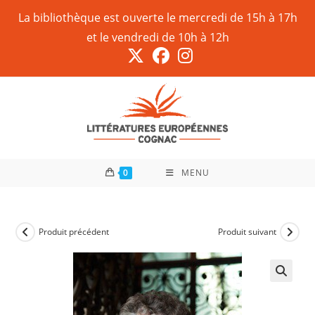
La bibliothèque est ouverte le mercredi de 15h à 17h
et le vendredi de 10h à 12h
0
MENU
Produit précédent
Produit suivant
🔍