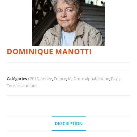
DOMINIQUE MANOTTI
Catégories :
2013
,
Année
,
France
,
M
,
Ordre alphabétique
,
Pays
,
Tous les auteurs
DESCRIPTION