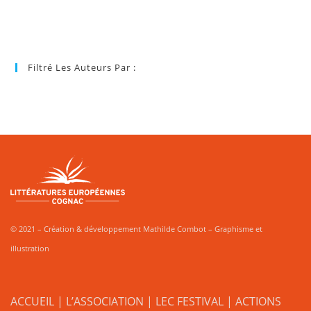
Filtré Les Auteurs Par :
© 2021 – Création & développement Mathilde Combot – Graphisme et
illustration
ACCUEIL
|
L’ASSOCIATION
|
LEC FESTIVAL
|
ACTIONS