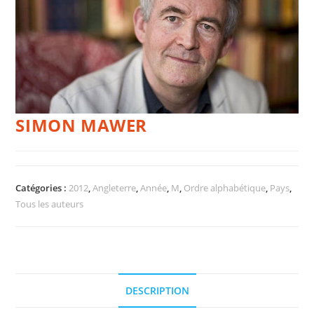
SIMON MAWER
Catégories :
2012
,
Angleterre
,
Année
,
M
,
Ordre alphabétique
,
Pays
,
Tous les auteurs
DESCRIPTION