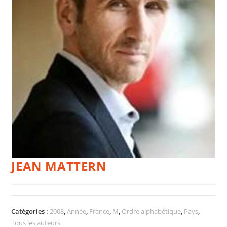
JEAN MATTERN
Catégories :
2008
,
Année
,
France
,
M
,
Ordre alphabétique
,
Pays
,
Tous les auteurs