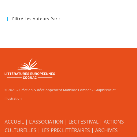
Filtré Les Auteurs Par :
© 2021 – Création & développement Mathilde Combot – Graphisme et
illustration
ACCUEIL
|
L’ASSOCIATION
|
LEC FESTIVAL
|
ACTIONS
CULTURELLES
|
LES PRIX LITTÉRAIRES
| ARCHIVES