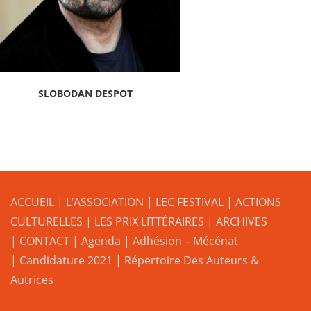
SLOBODAN DESPOT
ACCUEIL
|
L’ASSOCIATION
|
LEC FESTIVAL
|
ACTIONS
CULTURELLES
|
LES PRIX LITTÉRAIRES
| ARCHIVES
| CONTACT
|
Agenda
|
Adhésion – Mécénat
|
Candidature 2021
|
Répertoire Des Auteurs &
Autrices