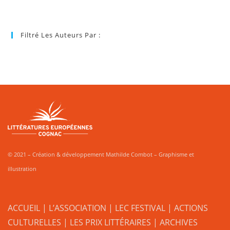
Filtré Les Auteurs Par :
© 2021 – Création & développement Mathilde Combot – Graphisme et
illustration
ACCUEIL
|
L’ASSOCIATION
|
LEC FESTIVAL
|
ACTIONS
CULTURELLES
|
LES PRIX LITTÉRAIRES
| ARCHIVES