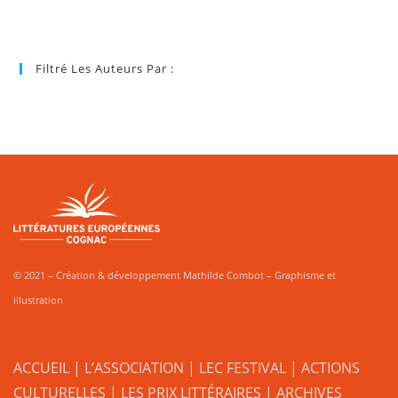
Filtré Les Auteurs Par :
© 2021 – Création & développement Mathilde Combot – Graphisme et
illustration
ACCUEIL
|
L’ASSOCIATION
|
LEC FESTIVAL
|
ACTIONS
CULTURELLES
|
LES PRIX LITTÉRAIRES
| ARCHIVES