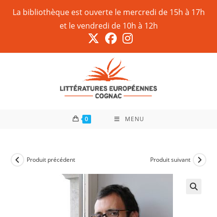
La bibliothèque est ouverte le mercredi de 15h à 17h
et le vendredi de 10h à 12h
0
MENU
Produit précédent
Produit suivant
🔍