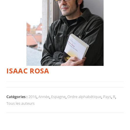
ISAAC ROSA
Catégories :
2016
,
Année
,
Espagne
,
Ordre alphabétique
,
Pays
,
R
,
Tous les auteurs