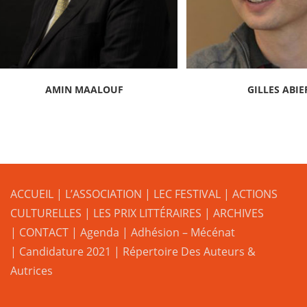
AMIN MAALOUF
GILLES ABIE
ACCUEIL
|
L’ASSOCIATION
|
LEC FESTIVAL
|
ACTIONS
CULTURELLES
|
LES PRIX LITTÉRAIRES
| ARCHIVES
| CONTACT
|
Agenda
|
Adhésion – Mécénat
|
Candidature 2021
|
Répertoire Des Auteurs &
Autrices