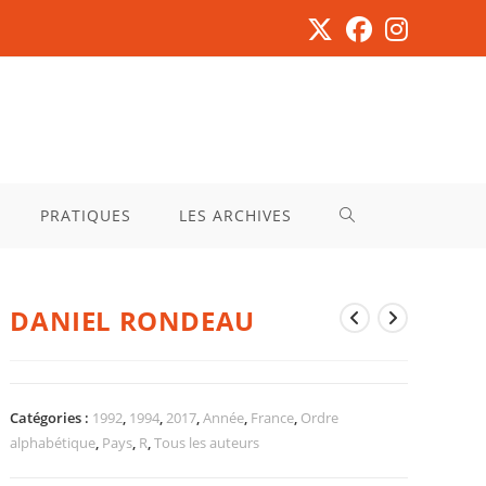
PRATIQUES
LES ARCHIVES
DANIEL RONDEAU
Catégories :
1992
,
1994
,
2017
,
Année
,
France
,
Ordre
alphabétique
,
Pays
,
R
,
Tous les auteurs