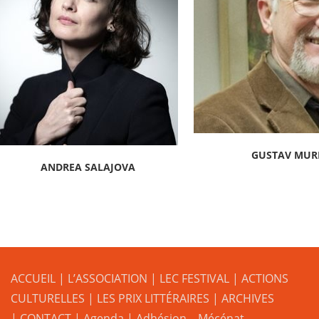
GUSTAV MUR
ANDREA SALAJOVA
ACCUEIL
|
L’ASSOCIATION
|
LEC FESTIVAL
|
ACTIONS
CULTURELLES
|
LES PRIX LITTÉRAIRES
| ARCHIVES
| CONTACT
|
Agenda
|
Adhésion – Mécénat