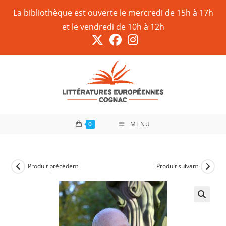
La bibliothèque est ouverte le mercredi de 15h à 17h
et le vendredi de 10h à 12h
0
MENU
Produit précédent
Produit suivant
🔍