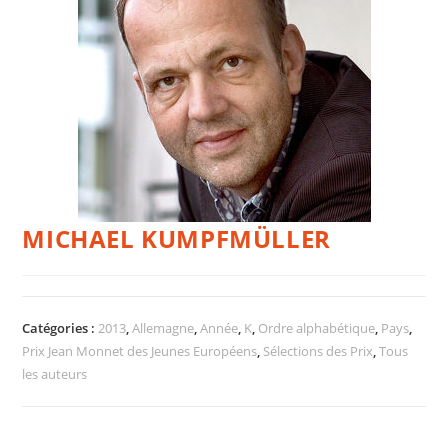
MICHAEL KUMPFMÜLLER
Catégories :
2013
,
Allemagne
,
Année
,
K
,
Ordre alphabétique
,
Pays
,
Prix Jean Monnet des Jeunes Européens
,
Sélections des Prix
,
Tous
les auteurs