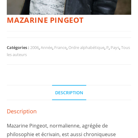
MAZARINE PINGEOT
Catégories :
2006
,
Année
,
France
,
Ordre alphabétique
,
P
,
Pays
,
Tous
les auteurs
DESCRIPTION
Description
Mazarine Pingeot, normalienne, agrégée de
philosophie et écrivain, est aussi chroniqueuse