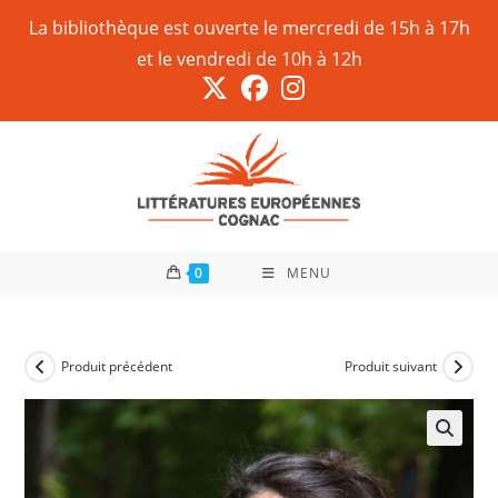
La bibliothèque est ouverte le mercredi de 15h à 17h
et le vendredi de 10h à 12h
0
MENU
Produit précédent
Produit suivant
🔍