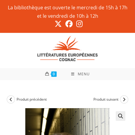
La bibliothèque est ouverte le mercredi de 15h à 17h
et le vendredi de 10h à 12h
0
MENU
Produit précédent
Produit suivant
🔍