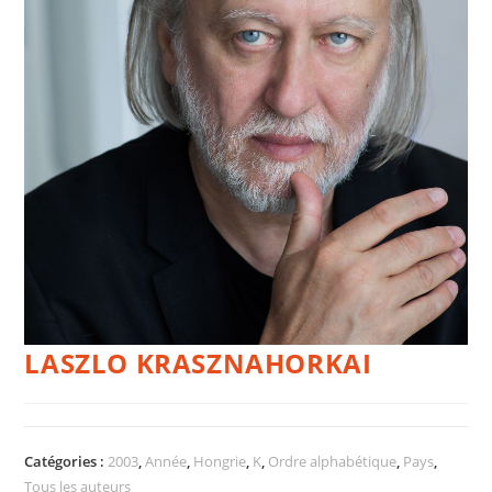
LASZLO KRASZNAHORKAI
Catégories :
2003
,
Année
,
Hongrie
,
K
,
Ordre alphabétique
,
Pays
,
Tous les auteurs