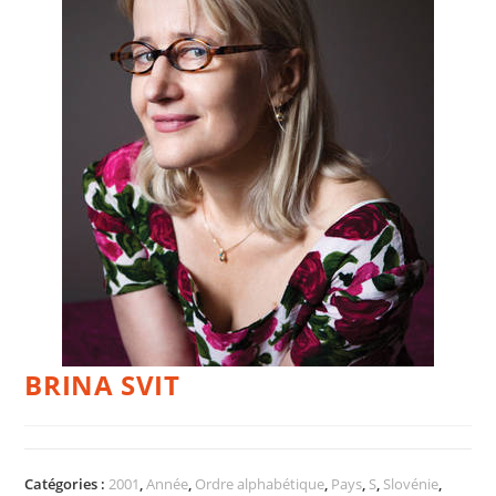
BRINA SVIT
Catégories :
2001
,
Année
,
Ordre alphabétique
,
Pays
,
S
,
Slovénie
,