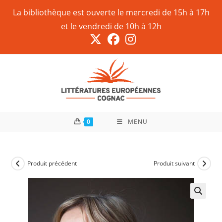
La bibliothèque est ouverte le mercredi de 15h à 17h
et le vendredi de 10h à 12h
0
MENU
Produit précédent
Produit suivant
🔍