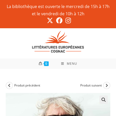
La bibliothèque est ouverte le mercredi de 15h à 17h
et le vendredi de 10h à 12h
0
MENU
Produit précédent
Produit suivant
🔍