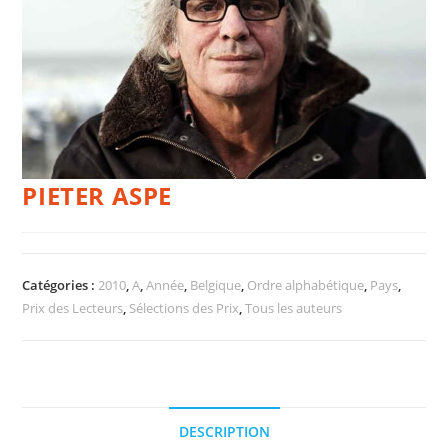
PIETER ASPE
Catégories :
2010
,
A
,
Année
,
Belgique
,
Ordre alphabétique
,
Pays
,
Prix des Lecteurs
,
Sélections des Prix
,
Tous les auteurs
DESCRIPTION