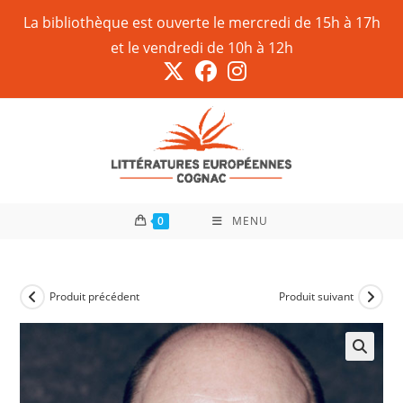
La bibliothèque est ouverte le mercredi de 15h à 17h
et le vendredi de 10h à 12h
0
MENU
Produit précédent
Produit suivant
🔍