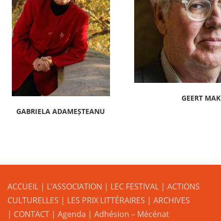
GEERT MAK
GABRIELA ADAMEȘTEANU
ACCUEIL
|
L’ASSOCIATION
|
LEC FESTIVAL
|
ACTIONS
CULTURELLES
|
LES PRIX LITTÉRAIRES
| ARCHIVES
| CONTACT
|
Agenda
|
Adhésion – Mécénat