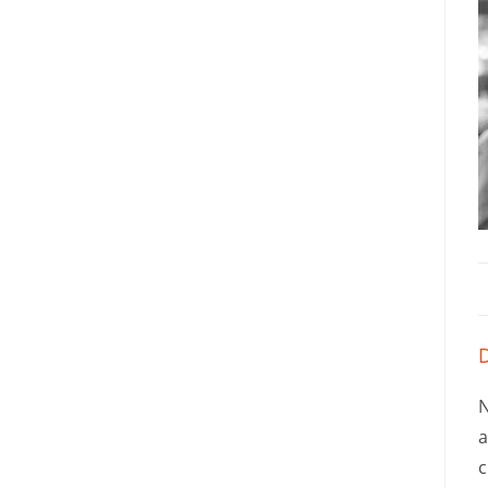
D
N
a
c