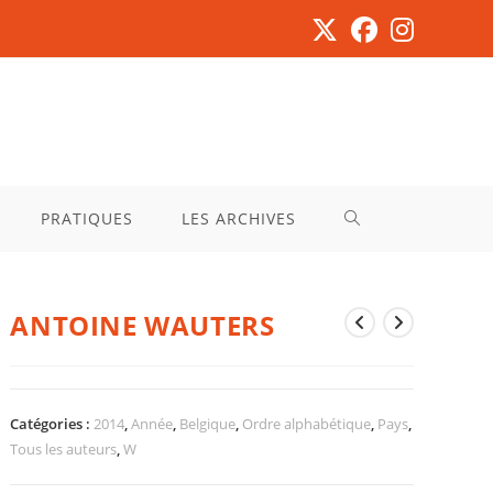
PRATIQUES
LES ARCHIVES
ANTOINE WAUTERS
Catégories :
2014
,
Année
,
Belgique
,
Ordre alphabétique
,
Pays
,
Tous les auteurs
,
W