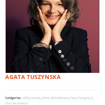
AGATA TUSZYNSKA
Catégories :
2003
,
Année
,
Ordre alphabétique
,
Pays
,
Pologne
,
T
,
Tous les auteurs