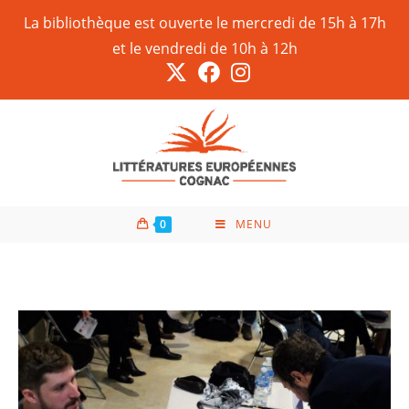
La bibliothèque est ouverte le mercredi de 15h à 17h
et le vendredi de 10h à 12h
0
MENU